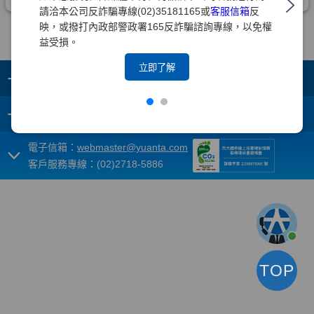
請洽本公司反詐騙專線(02)35181165或
客服信箱
反
映，或撥打內政部警政署165反詐騙諮詢專線，以免權
益受損。
立即了解
+
集團成員
+
重要須知
電子信箱：
webmaster@yuanta.com
客戶服務專線：(02)2718-5886
TOP