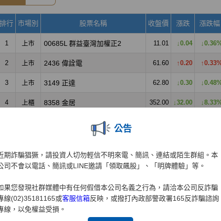
公告
近期詐騙猖獗，請投資人切勿輕信不明來電、簡訊、連結或陌生群組。本
公司不會以電話、簡訊或LINE邀請「領取飆股」、「明牌體驗」等。
如果您發現社群媒體中有任何假借本公司名義之行為，請洽本公司反詐騙
專線(02)35181165或
客服信箱
反映，或撥打內政部警政署165反詐騙諮詢
專線，以免權益受損。