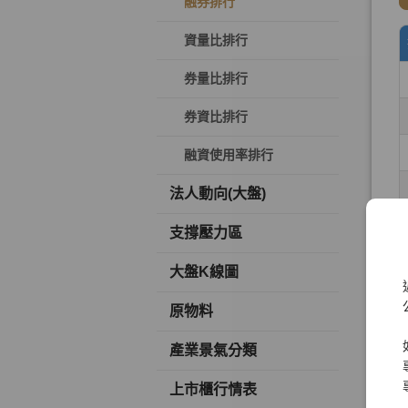
融券排行
資量比排行
券量比排行
券資比排行
融資使用率排行
法人動向(大盤)
支撐壓力區
大盤K線圖
原物料
產業景氣分類
上市櫃行情表