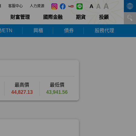
展
客服中心
人力資源
財富管理
國際金融
期貨
投顧
/ETN
興櫃
債券
股務代理