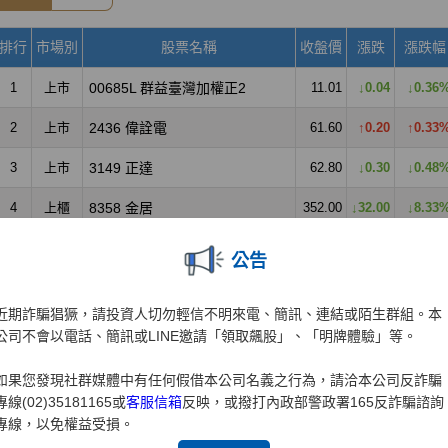
公告
近期詐騙猖獗，請投資人切勿輕信不明來電、簡訊、連結或陌生群組。本
公司不會以電話、簡訊或LINE邀請「領取飆股」、「明牌體驗」等。
如果您發現社群媒體中有任何假借本公司名義之行為，請洽本公司反詐騙
專線(02)35181165或
客服信箱
反映，或撥打內政部警政署165反詐騙諮詢
專線，以免權益受損。