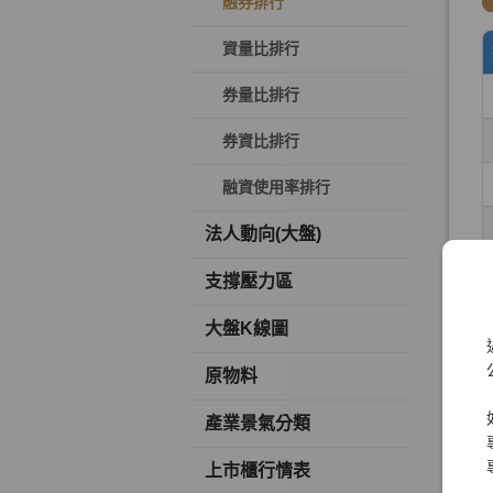
融券排行
資量比排行
券量比排行
券資比排行
融資使用率排行
法人動向(大盤)
支撐壓力區
大盤K線圖
原物料
產業景氣分類
上市櫃行情表