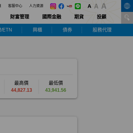
展
客服中心
人力資源
財富管理
國際金融
期貨
投顧
/ETN
興櫃
債券
股務代理