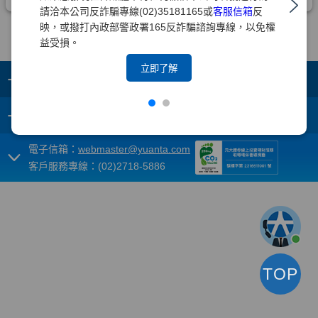
請洽本公司反詐騙專線(02)35181165或
客服信箱
反
映，或撥打內政部警政署165反詐騙諮詢專線，以免權
益受損。
立即了解
+
集團成員
+
重要須知
電子信箱：
webmaster@yuanta.com
客戶服務專線：(02)2718-5886
TOP