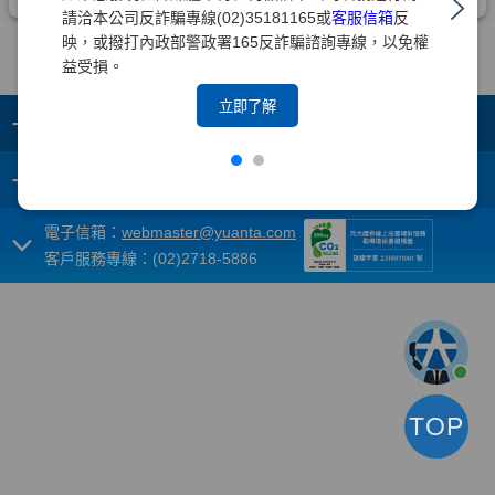
請洽本公司反詐騙專線(02)35181165或
客服信箱
反
映，或撥打內政部警政署165反詐騙諮詢專線，以免權
益受損。
立即了解
+
集團成員
+
重要須知
電子信箱：
webmaster@yuanta.com
客戶服務專線：(02)2718-5886
TOP