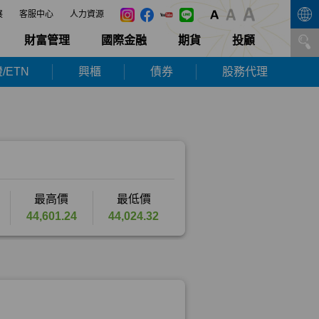
展
客服中心
人力資源
財富管理
國際金融
期貨
投顧
/ETN
興櫃
債券
股務代理