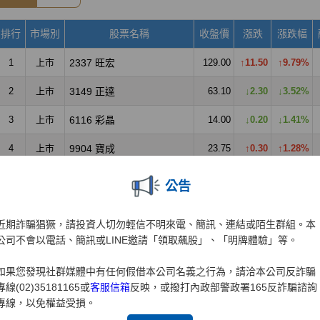
公告
近期詐騙猖獗，請投資人切勿輕信不明來電、簡訊、連結或陌生群組。本
公司不會以電話、簡訊或LINE邀請「領取飆股」、「明牌體驗」等。
如果您發現社群媒體中有任何假借本公司名義之行為，請洽本公司反詐騙
專線(02)35181165或
客服信箱
反映，或撥打內政部警政署165反詐騙諮詢
專線，以免權益受損。