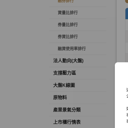
融券排行
資量比排行
券量比排行
券資比排行
融資使用率排行
法人動向(大盤)
支撐壓力區
大盤K線圖
原物料
產業景氣分類
上市櫃行情表