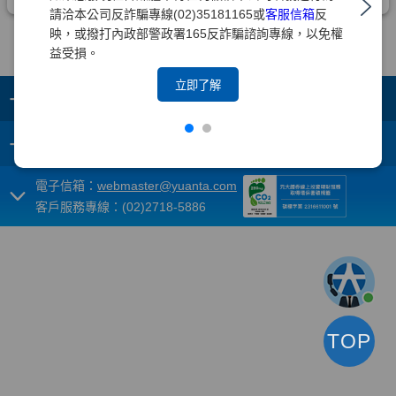
請洽本公司反詐騙專線(02)35181165或
客服信箱
反
映，或撥打內政部警政署165反詐騙諮詢專線，以免權
益受損。
立即了解
+
集團成員
+
重要須知
電子信箱：
webmaster@yuanta.com
客戶服務專線：(02)2718-5886
TOP