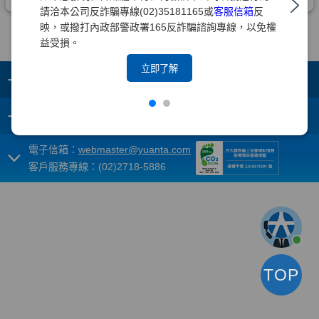
請洽本公司反詐騙專線(02)35181165或
客服信箱
反
映，或撥打內政部警政署165反詐騙諮詢專線，以免權
益受損。
立即了解
+
集團成員
+
重要須知
電子信箱：
webmaster@yuanta.com
客戶服務專線：(02)2718-5886
TOP