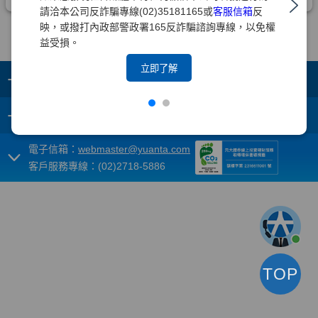
請洽本公司反詐騙專線(02)35181165或
客服信箱
反
映，或撥打內政部警政署165反詐騙諮詢專線，以免權
益受損。
立即了解
+
集團成員
+
重要須知
電子信箱：
webmaster@yuanta.com
客戶服務專線：(02)2718-5886
TOP