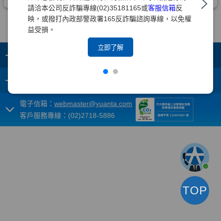
請洽本公司反詐騙專線(02)35181165或
客服信箱
反
映，或撥打內政部警政署165反詐騙諮詢專線，以免權
益受損。
立即了解
+
集團成員
+
重要須知
電子信箱：
webmaster@yuanta.com
客戶服務專線：(02)2718-5886
TOP