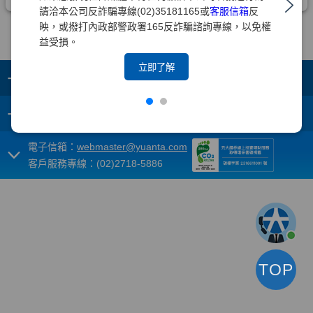
請洽本公司反詐騙專線(02)35181165或
客服信箱
反
映，或撥打內政部警政署165反詐騙諮詢專線，以免權
益受損。
立即了解
+
集團成員
+
重要須知
電子信箱：
webmaster@yuanta.com
客戶服務專線：(02)2718-5886
TOP