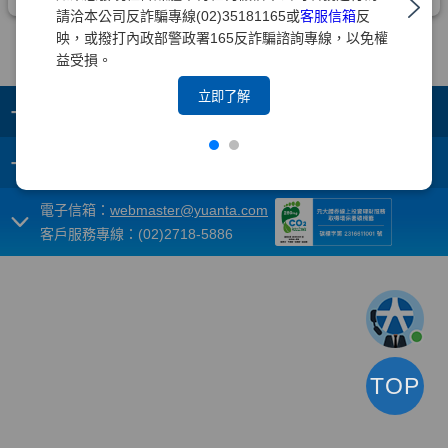
請洽本公司反詐騙專線(02)35181165或
客服信箱
反
映，或撥打內政部警政署165反詐騙諮詢專線，以免權
益受損。
立即了解
+
集團成員
+
重要須知
電子信箱：
webmaster@yuanta.com
客戶服務專線：(02)2718-5886
TOP