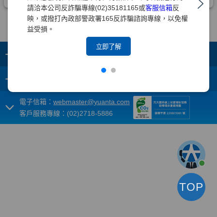
請洽本公司反詐騙專線(02)35181165或
客服信箱
反
映，或撥打內政部警政署165反詐騙諮詢專線，以免權
益受損。
立即了解
+
集團成員
+
重要須知
電子信箱：
webmaster@yuanta.com
客戶服務專線：(02)2718-5886
TOP