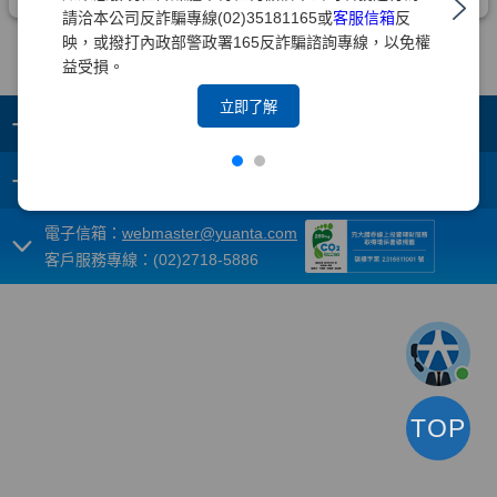
請洽本公司反詐騙專線(02)35181165或
客服信箱
反
映，或撥打內政部警政署165反詐騙諮詢專線，以免權
益受損。
立即了解
+
集團成員
+
重要須知
電子信箱：
webmaster@yuanta.com
客戶服務專線：(02)2718-5886
TOP