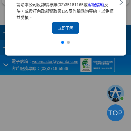
請洽本公司反詐騙專線(02)35181165或
客服信箱
反
映，或撥打內政部警政署165反詐騙諮詢專線，以免權
益受損。
立即了解
+
集團成員
+
重要須知
電子信箱：
webmaster@yuanta.com
客戶服務專線：(02)2718-5886
TOP