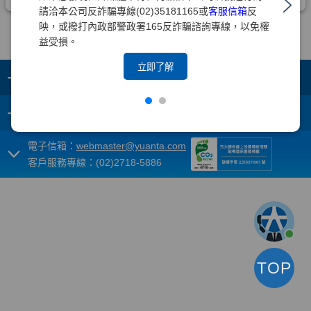
請洽本公司反詐騙專線(02)35181165或
客服信箱
反
映，或撥打內政部警政署165反詐騙諮詢專線，以免權
益受損。
立即了解
+
集團成員
+
重要須知
電子信箱：
webmaster@yuanta.com
客戶服務專線：(02)2718-5886
TOP