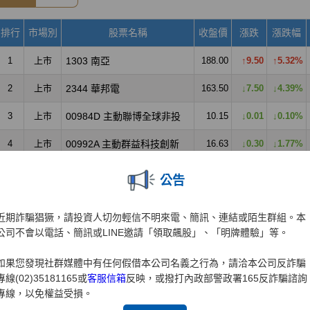
公告
近期詐騙猖獗，請投資人切勿輕信不明來電、簡訊、連結或陌生群組。本
公司不會以電話、簡訊或LINE邀請「領取飆股」、「明牌體驗」等。
如果您發現社群媒體中有任何假借本公司名義之行為，請洽本公司反詐騙
專線(02)35181165或
客服信箱
反映，或撥打內政部警政署165反詐騙諮詢
專線，以免權益受損。