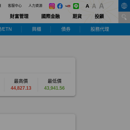
展
客服中心
人力資源
財富管理
國際金融
期貨
投顧
/ETN
興櫃
債券
股務代理