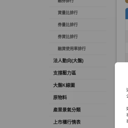
融券排行
資量比排行
券量比排行
券資比排行
融資使用率排行
法人動向(大盤)
支撐壓力區
大盤K線圖
原物料
產業景氣分類
上市櫃行情表