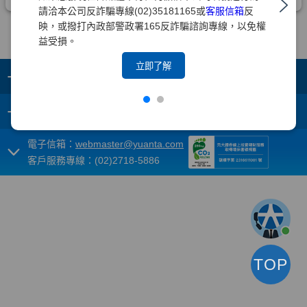
請洽本公司反詐騙專線(02)35181165或
客服信箱
反
映，或撥打內政部警政署165反詐騙諮詢專線，以免權
益受損。
立即了解
+
集團成員
+
重要須知
電子信箱：
webmaster@yuanta.com
客戶服務專線：(02)2718-5886
TOP