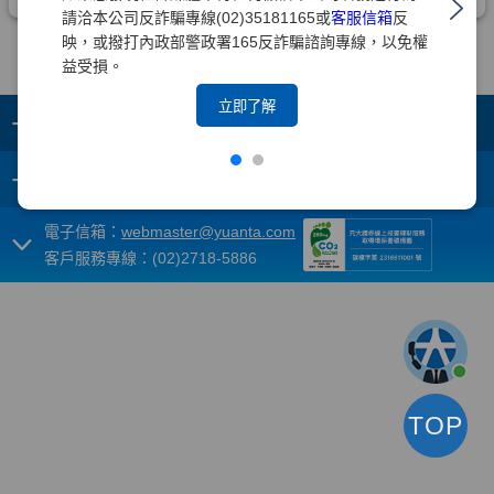
請洽本公司反詐騙專線(02)35181165或
客服信箱
反
映，或撥打內政部警政署165反詐騙諮詢專線，以免權
益受損。
立即了解
+
集團成員
+
重要須知
電子信箱：
webmaster@yuanta.com
客戶服務專線：(02)2718-5886
TOP