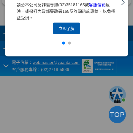
請洽本公司反詐騙專線(02)35181165或
客服信箱
反
映，或撥打內政部警政署165反詐騙諮詢專線，以免權
益受損。
立即了解
+
集團成員
+
重要須知
電子信箱：
webmaster@yuanta.com
客戶服務專線：(02)2718-5886
TOP