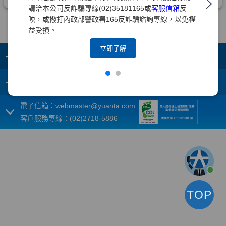
請洽本公司反詐騙專線(02)35181165或
客服信箱
反
映，或撥打內政部警政署165反詐騙諮詢專線，以免權
益受損。
立即了解
+
集團成員
+
重要須知
電子信箱：
webmaster@yuanta.com
客戶服務專線：(02)2718-5886
TOP