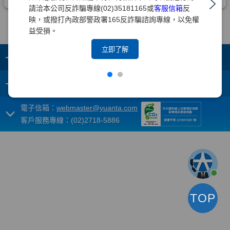
請洽本公司反詐騙專線(02)35181165或
客服信箱
反
映，或撥打內政部警政署165反詐騙諮詢專線，以免權
益受損。
立即了解
+
集團成員
+
重要須知
電子信箱：
webmaster@yuanta.com
客戶服務專線：(02)2718-5886
TOP