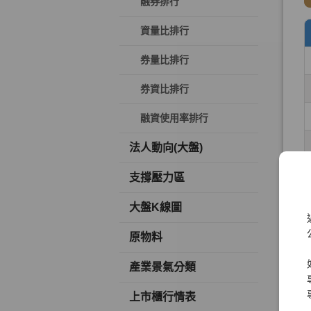
融券排行
資量比排行
券量比排行
券資比排行
融資使用率排行
法人動向(大盤)
支撐壓力區
大盤K線圖
原物料
產業景氣分類
上市櫃行情表