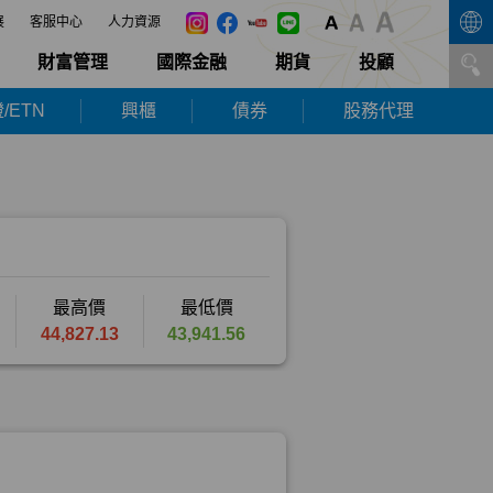
展
客服中心
人力資源
財富管理
國際金融
期貨
投顧
/ETN
興櫃
債券
股務代理