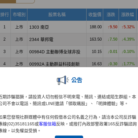
公告
近期詐騙猖獗，請投資人切勿輕信不明來電、簡訊、連結或陌生群組。本
公司不會以電話、簡訊或LINE邀請「領取飆股」、「明牌體驗」等。
如果您發現社群媒體中有任何假借本公司名義之行為，請洽本公司反詐騙
專線(02)35181165或
客服信箱
反映，或撥打內政部警政署165反詐騙諮詢
專線，以免權益受損。