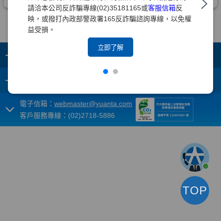
請洽本公司反詐騙專線(02)35181165或
客服信箱
反
映，或撥打內政部警政署165反詐騙諮詢專線，以免權
益受損。
立即了解
+
集團成員
+
重要須知
電子信箱：
webmaster@yuanta.com
客戶服務專線：(02)2718-5886
TOP