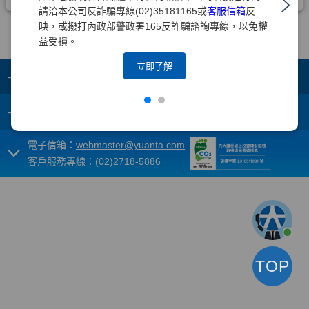
請洽本公司反詐騙專線(02)35181165或
客服信箱
反
映，或撥打內政部警政署165反詐騙諮詢專線，以免權
益受損。
立即了解
+
集團成員
+
重要須知
電子信箱：
webmaster@yuanta.com
客戶服務專線：(02)2718-5886
TOP