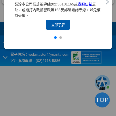
請洽本公司反詐騙專線(02)35181165或
客服信箱
反
映，或撥打內政部警政署165反詐騙諮詢專線，以免權
益受損。
立即了解
+
集團成員
+
重要須知
電子信箱：
webmaster@yuanta.com
客戶服務專線：(02)2718-5886
TOP