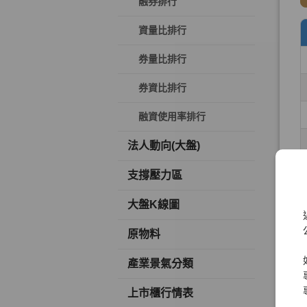
融券排行
資量比排行
券量比排行
券資比排行
融資使用率排行
法人動向(大盤)
支撐壓力區
大盤K線圖
原物料
產業景氣分類
上市櫃行情表