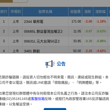
公告
近期詐騙猖獗，請投資人切勿輕信不明來電、簡訊、連結或陌生群組。本
公司不會以電話、簡訊或LINE邀請「領取飆股」、「明牌體驗」等。
如果您發現社群媒體中有任何假借本公司名義之行為，請洽本公司反詐騙
專線(02)35181165或
客服信箱
反映，或撥打內政部警政署165反詐騙諮詢
專線，以免權益受損。