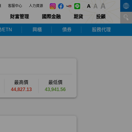
展
客服中心
人力資源
財富管理
國際金融
期貨
投顧
/ETN
興櫃
債券
股務代理