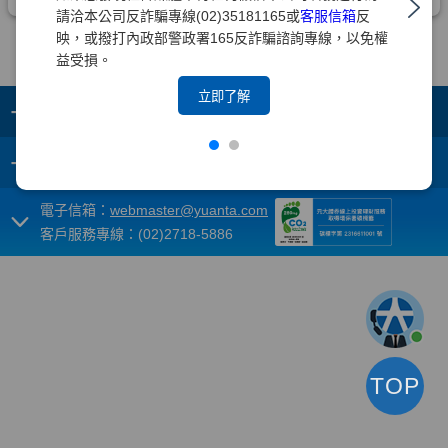
請洽本公司反詐騙專線(02)35181165或
客服信箱
反
映，或撥打內政部警政署165反詐騙諮詢專線，以免權
益受損。
立即了解
+
集團成員
+
重要須知
電子信箱：
webmaster@yuanta.com
客戶服務專線：(02)2718-5886
TOP