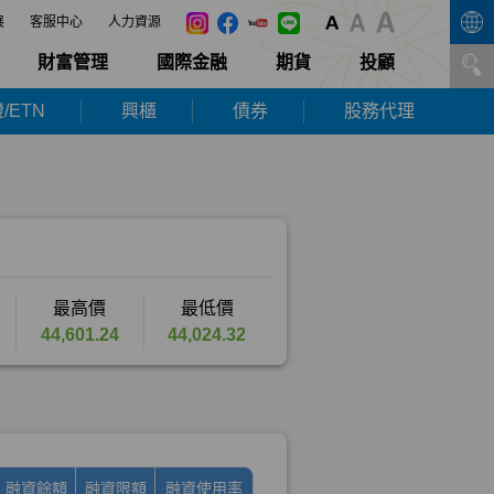
展
客服中心
人力資源
財富管理
國際金融
期貨
投顧
/ETN
興櫃
債券
股務代理