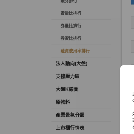
融券排行
資量比排行
券量比排行
券資比排行
融資使用率排行
法人動向(大盤)
支撐壓力區
大盤K線圖
原物料
產業景氣分類
上市櫃行情表