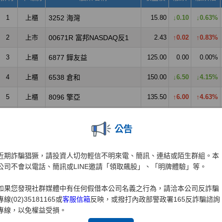
公告
近期詐騙猖獗，請投資人切勿輕信不明來電、簡訊、連結或陌生群組。本
公司不會以電話、簡訊或LINE邀請「領取飆股」、「明牌體驗」等。
如果您發現社群媒體中有任何假借本公司名義之行為，請洽本公司反詐騙
專線(02)35181165或
客服信箱
反映，或撥打內政部警政署165反詐騙諮詢
專線，以免權益受損。