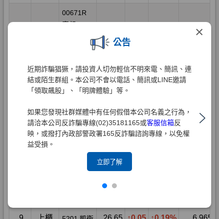
×
公告
近期詐騙猖獗，請投資人切勿輕信不明來電、簡訊、連
結或陌生群組。本公司不會以電話、簡訊或LINE邀請
「領取飆股」、「明牌體驗」等。
如果您發現社群媒體中有任何假借本公司名義之行為，
請洽本公司反詐騙專線(02)35181165或
客服信箱
反
映，或撥打內政部警政署165反詐騙諮詢專線，以免權
益受損。
立即了解