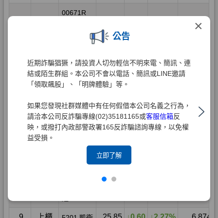
×
公告
近期詐騙猖獗，請投資人切勿輕信不明來電、簡訊、連
結或陌生群組。本公司不會以電話、簡訊或LINE邀請
「領取飆股」、「明牌體驗」等。
如果您發現社群媒體中有任何假借本公司名義之行為，
請洽本公司反詐騙專線(02)35181165或
客服信箱
反
映，或撥打內政部警政署165反詐騙諮詢專線，以免權
益受損。
立即了解