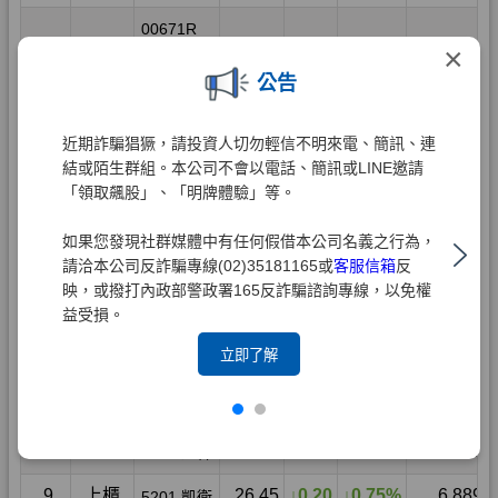
×
公告
近期詐騙猖獗，請投資人切勿輕信不明來電、簡訊、連
結或陌生群組。本公司不會以電話、簡訊或LINE邀請
「領取飆股」、「明牌體驗」等。
如果您發現社群媒體中有任何假借本公司名義之行為，
請洽本公司反詐騙專線(02)35181165或
客服信箱
反
映，或撥打內政部警政署165反詐騙諮詢專線，以免權
益受損。
立即了解