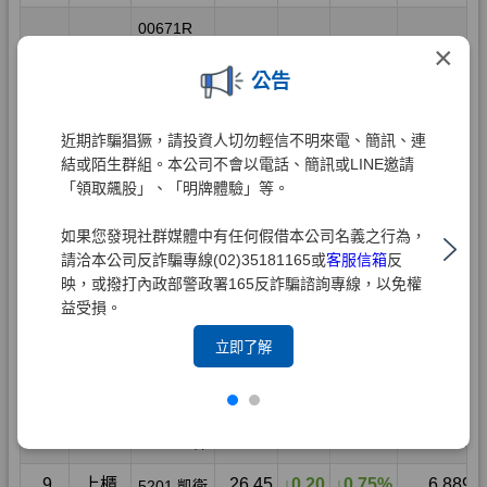
×
公告
近期詐騙猖獗，請投資人切勿輕信不明來電、簡訊、連
結或陌生群組。本公司不會以電話、簡訊或LINE邀請
「領取飆股」、「明牌體驗」等。
如果您發現社群媒體中有任何假借本公司名義之行為，
請洽本公司反詐騙專線(02)35181165或
客服信箱
反
映，或撥打內政部警政署165反詐騙諮詢專線，以免權
益受損。
立即了解