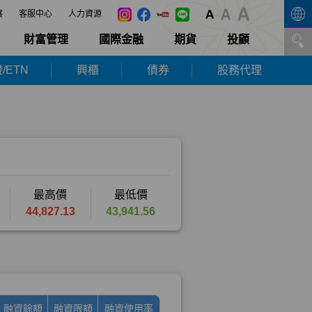
展
客服中心
人力資源
財富管理
國際金融
期貨
投顧
/ETN
興櫃
債券
股務代理