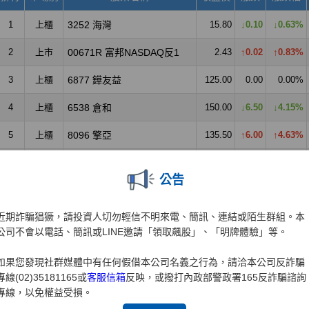
公告
近期詐騙猖獗，請投資人切勿輕信不明來電、簡訊、連結或陌生群組。本
公司不會以電話、簡訊或LINE邀請「領取飆股」、「明牌體驗」等。
如果您發現社群媒體中有任何假借本公司名義之行為，請洽本公司反詐騙
專線(02)35181165或
客服信箱
反映，或撥打內政部警政署165反詐騙諮詢
專線，以免權益受損。