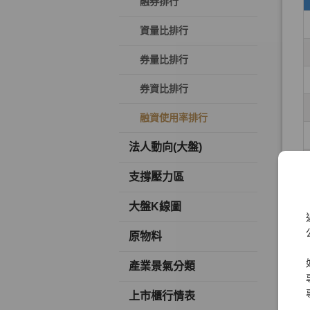
融券排行
資量比排行
券量比排行
券資比排行
融資使用率排行
法人動向(大盤)
支撐壓力區
大盤K線圖
原物料
產業景氣分類
上市櫃行情表