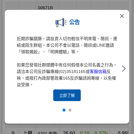
×
公告
近期詐騙猖獗，請投資人切勿輕信不明來電、簡訊、連
結或陌生群組。本公司不會以電話、簡訊或LINE邀請
「領取飆股」、「明牌體驗」等。
如果您發現社群媒體中有任何假借本公司名義之行為，
請洽本公司反詐騙專線(02)35181165或
客服信箱
反
映，或撥打內政部警政署165反詐騙諮詢專線，以免權
益受損。
立即了解