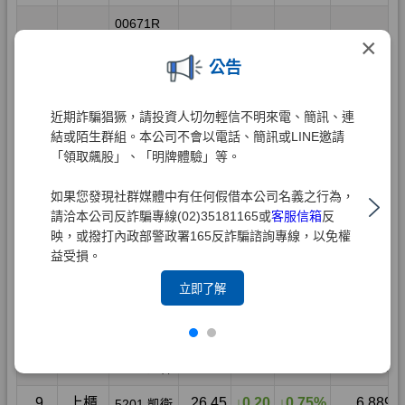
×
公告
近期詐騙猖獗，請投資人切勿輕信不明來電、簡訊、連
結或陌生群組。本公司不會以電話、簡訊或LINE邀請
「領取飆股」、「明牌體驗」等。
如果您發現社群媒體中有任何假借本公司名義之行為，
請洽本公司反詐騙專線(02)35181165或
客服信箱
反
映，或撥打內政部警政署165反詐騙諮詢專線，以免權
益受損。
立即了解