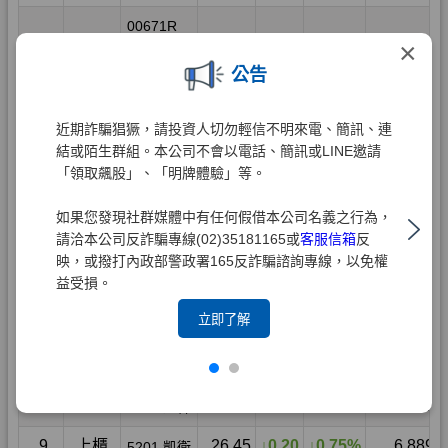
×
公告
近期詐騙猖獗，請投資人切勿輕信不明來電、簡訊、連
結或陌生群組。本公司不會以電話、簡訊或LINE邀請
「領取飆股」、「明牌體驗」等。
如果您發現社群媒體中有任何假借本公司名義之行為，
請洽本公司反詐騙專線(02)35181165或
客服信箱
反
映，或撥打內政部警政署165反詐騙諮詢專線，以免權
益受損。
立即了解