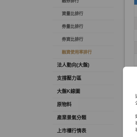
融券排行
資量比排行
券量比排行
券資比排行
融資使用率排行
法人動向(大盤)
支撐壓力區
大盤K線圖
原物料
產業景氣分類
上市櫃行情表