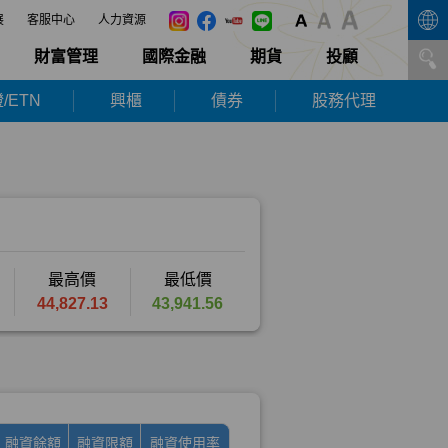
展
客服中心
人力資源
財富管理
國際金融
期貨
投顧
/ETN
興櫃
債券
股務代理