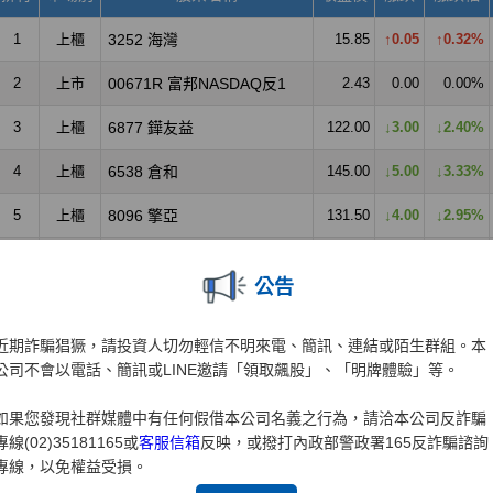
公告
近期詐騙猖獗，請投資人切勿輕信不明來電、簡訊、連結或陌生群組。本
公司不會以電話、簡訊或LINE邀請「領取飆股」、「明牌體驗」等。
如果您發現社群媒體中有任何假借本公司名義之行為，請洽本公司反詐騙
專線(02)35181165或
客服信箱
反映，或撥打內政部警政署165反詐騙諮詢
專線，以免權益受損。