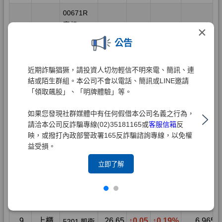
×
公告
近期詐騙猖獗，請投資人切勿輕信不明來電、簡訊、連
結或陌生群組。本公司不會以電話、簡訊或LINE邀請
「領取飆股」、「明牌體驗」等。
如果您發現社群媒體中有任何假借本公司名義之行為，
請洽本公司反詐騙專線(02)35181165或
客服信箱
反
映，或撥打內政部警政署165反詐騙諮詢專線，以免權
益受損。
立即了解