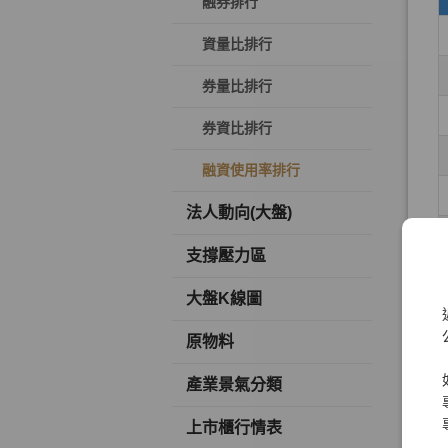
融券排行
資量比排行
券量比排行
券資比排行
融資使用率排行
法人動向(大盤)
支撐壓力區
大盤K線圖
原物料
產業景氣分類
上市櫃行情表