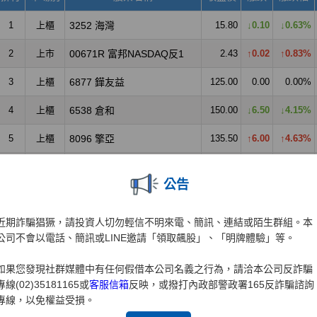
公告
近期詐騙猖獗，請投資人切勿輕信不明來電、簡訊、連結或陌生群組。本
公司不會以電話、簡訊或LINE邀請「領取飆股」、「明牌體驗」等。
如果您發現社群媒體中有任何假借本公司名義之行為，請洽本公司反詐騙
專線(02)35181165或
客服信箱
反映，或撥打內政部警政署165反詐騙諮詢
專線，以免權益受損。