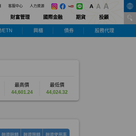
展
客服中心
人力資源
財富管理
國際金融
期貨
投顧
/ETN
興櫃
債券
股務代理