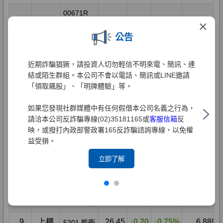
×
公告
近期詐騙猖獗，請投資人切勿輕信不明來電、簡訊、連
結或陌生群組。本公司不會以電話、簡訊或LINE邀請
「領取飆股」、「明牌體驗」等。
如果您發現社群媒體中有任何假借本公司名義之行為，
請洽本公司反詐騙專線(02)35181165或
客服信箱
反
映，或撥打內政部警政署165反詐騙諮詢專線，以免權
益受損。
立即了解