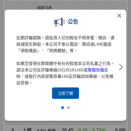
×
公告
近期詐騙猖獗，請投資人切勿輕信不明來電、簡訊、連
結或陌生群組。本公司不會以電話、簡訊或LINE邀請
「領取飆股」、「明牌體驗」等。
如果您發現社群媒體中有任何假借本公司名義之行為，
請洽本公司反詐騙專線(02)35181165或
客服信箱
反
映，或撥打內政部警政署165反詐騙諮詢專線，以免權
益受損。
立即了解