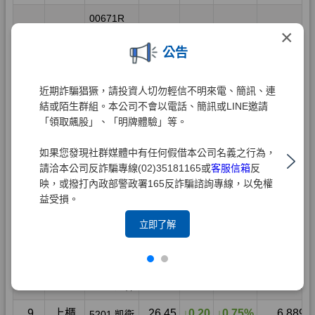
×
公告
近期詐騙猖獗，請投資人切勿輕信不明來電、簡訊、連
結或陌生群組。本公司不會以電話、簡訊或LINE邀請
「領取飆股」、「明牌體驗」等。
如果您發現社群媒體中有任何假借本公司名義之行為，
請洽本公司反詐騙專線(02)35181165或
客服信箱
反
映，或撥打內政部警政署165反詐騙諮詢專線，以免權
益受損。
立即了解