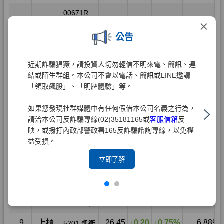
×
公告
近期詐騙猖獗，請投資人切勿輕信不明來電、簡訊、連
結或陌生群組。本公司不會以電話、簡訊或LINE邀請
「領取飆股」、「明牌體驗」等。
如果您發現社群媒體中有任何假借本公司名義之行為，
請洽本公司反詐騙專線(02)35181165或
客服信箱
反
映，或撥打內政部警政署165反詐騙諮詢專線，以免權
益受損。
立即了解