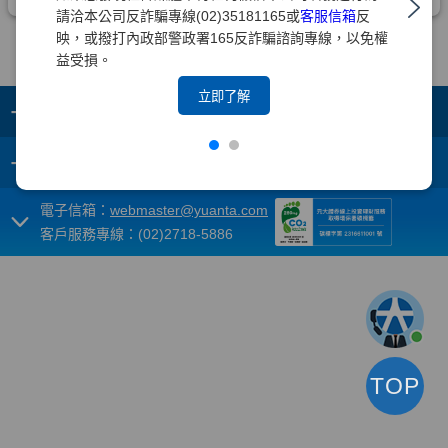
請洽本公司反詐騙專線(02)35181165或
客服信箱
反
映，或撥打內政部警政署165反詐騙諮詢專線，以免權
益受損。
立即了解
+
集團成員
+
重要須知
電子信箱：
webmaster@yuanta.com
客戶服務專線：(02)2718-5886
TOP