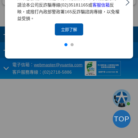
請洽本公司反詐騙專線(02)35181165或
客服信箱
反
映，或撥打內政部警政署165反詐騙諮詢專線，以免權
益受損。
立即了解
+
集團成員
+
重要須知
電子信箱：
webmaster@yuanta.com
客戶服務專線：(02)2718-5886
TOP