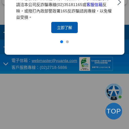
請洽本公司反詐騙專線(02)35181165或
客服信箱
反
映，或撥打內政部警政署165反詐騙諮詢專線，以免權
益受損。
立即了解
+
集團成員
+
重要須知
電子信箱：
webmaster@yuanta.com
客戶服務專線：(02)2718-5886
TOP