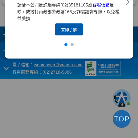
請洽本公司反詐騙專線(02)35181165或
客服信箱
反
映，或撥打內政部警政署165反詐騙諮詢專線，以免權
益受損。
立即了解
+
集團成員
+
重要須知
電子信箱：
webmaster@yuanta.com
客戶服務專線：(02)2718-5886
TOP