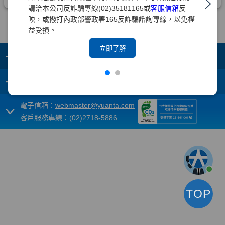
請洽本公司反詐騙專線(02)35181165或
客服信箱
反
映，或撥打內政部警政署165反詐騙諮詢專線，以免權
益受損。
立即了解
+
集團成員
+
重要須知
電子信箱：
webmaster@yuanta.com
客戶服務專線：(02)2718-5886
TOP