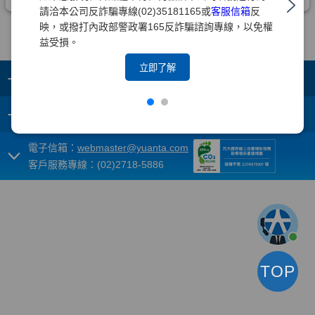
請洽本公司反詐騙專線(02)35181165或
客服信箱
反
映，或撥打內政部警政署165反詐騙諮詢專線，以免權
益受損。
立即了解
+
集團成員
+
重要須知
電子信箱：
webmaster@yuanta.com
客戶服務專線：(02)2718-5886
TOP